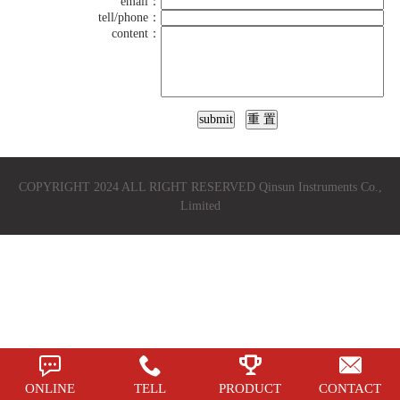
email：
tell/phone：
content：
COPYRIGHT 2024 ALL RIGHT RESERVED Qinsun Instruments Co.,
Limited
ONLINE
TELL
PRODUCT
CONTACT