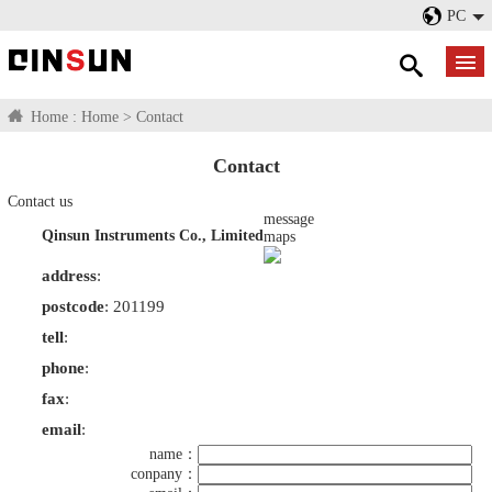
PC
Home :
Home
>
Contact
Contact
Contact us
message
Qinsun Instruments Co., Limited
maps
address
:
postcode
: 201199
tell
:
phone
:
fax
:
email
:
name：
conpany：